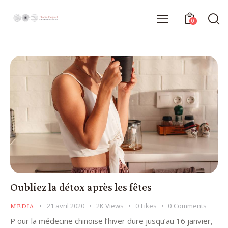
0
Oubliez la détox après les fêtes
21 avril 2020
2K
Views
0
Likes
0
Comments
MEDIA
P our la médecine chinoise l’hiver dure jusqu’au 16 janvier,