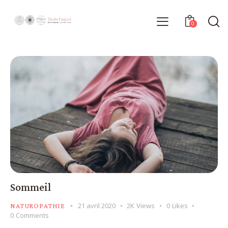
0
Sommeil
21 avril 2020
2K
Views
0
Likes
NATUROPATHIE
0
Comments