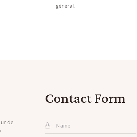
général.
Contact Form
eur de
a