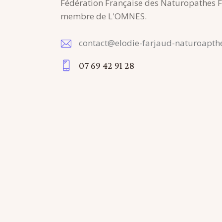
Fédération Française des Naturopathes 
membre de L'OMNES.
contact@elodie-farjaud-naturoapth
E-
07 69 42 91 28
m
Ph
ail
on
:
e: