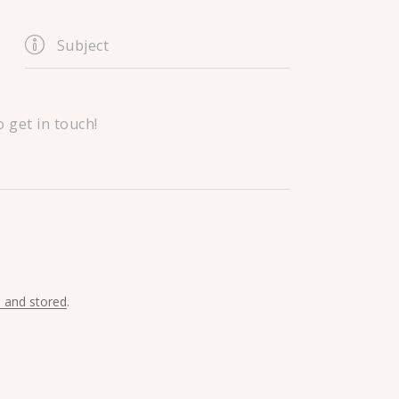
d and stored
.